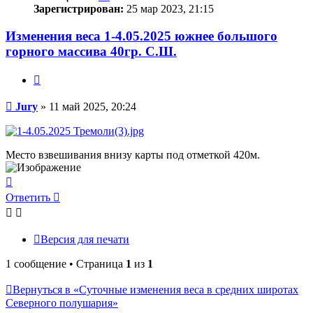
Зарегистрирован:
25 мар 2023, 21:15
Изменения веса 1-4.05.2025 южнее большого
горного массива 40гр. С.Ш.
Цитата
Сообщение
Jury
»
11 май 2025, 20:24
Место взвешивания внизу карты под отметкой 420м.
Вернуться
к
Ответить
началу
Версия для печати
1 сообщение • Страница
1
из
1
Вернуться в «Суточные изменения веса в средних широтах
Северного полушария»