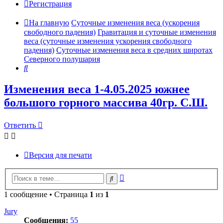
Регистрация
На главную
Суточные изменения веса (ускорения
свободного падения)
Гравитация и суточные изменения
веса (суточные изменения ускорения свободного
падения)
Суточные изменения веса в средних широтах
Северного полушария
Поиск
Изменения веса 1-4.05.2025 южнее
большого горного массива 40гр. С.Ш.
Ответить
Версия для печати
Расширенный
Поиск
поиск
1 сообщение • Страница
1
из
1
Jury
Сообщения:
55