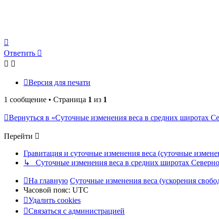
Вернуться
к
Ответить
началу
Версия для печати
1 сообщение • Страница
1
из
1
Вернуться в «Суточные изменения веса в средних широтах С
Перейти
Гравитация и суточные изменения веса (суточные измене
↳ Суточные изменения веса в средних широтах Северн
На главную
Суточные изменения веса (ускорения свобо
Часовой пояс:
UTC
Удалить cookies
Связаться с администрацией