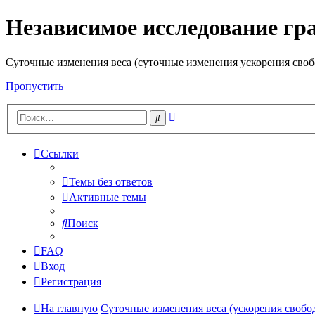
Независимое исследование гр
Cуточные изменения веса (суточные изменения ускорения своб
Пропустить
Расширенный
Поиск
поиск
Ссылки
Темы без ответов
Активные темы
Поиск
FAQ
Вход
Регистрация
На главную
Суточные изменения веса (ускорения свобо