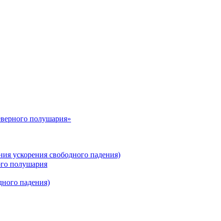
еверного полушария»
ния ускорения свободного падения)
ого полушария
дного падения)