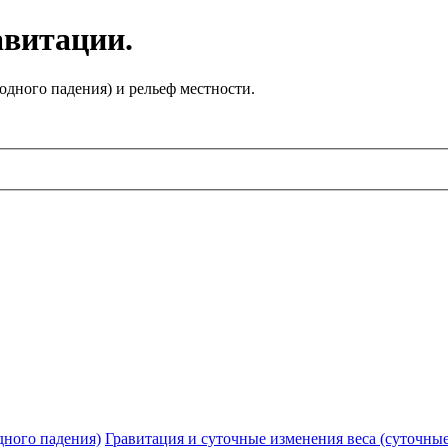
авитации.
одного падения) и рельеф местности.
дного падения)
Гравитация и суточные изменения веса (суточны