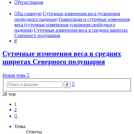
Регистрация
На главную
Суточные изменения веса (ускорения
свободного падения)
Гравитация и суточные изменения
веса (суточные изменения ускорения свободного
падения)
Суточные изменения веса в средних широтах
Северного полушария
Поиск
Суточные изменения веса в средних
широтах Северного полушария
Новая тема
Расширенный
Поиск
поиск
28 тем
1
2
След.
Темы
Ответы