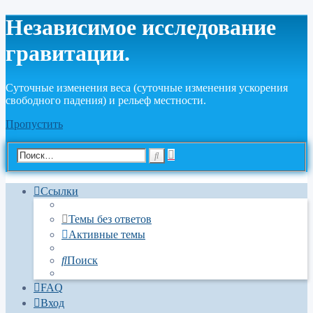
Независимое исследование
гравитации.
Cуточные изменения веса (суточные изменения ускорения
свободного падения) и рельеф местности.
Пропустить
Расширенный
Поиск
поиск
Ссылки
Темы без ответов
Активные темы
Поиск
FAQ
Вход