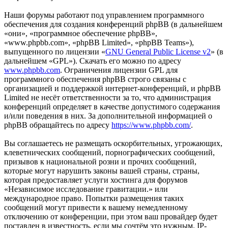
Наши форумы работают под управлением программного
обеспечения для создания конференций phpBB (в дальнейшем
«они», «программное обеспечение phpBB»,
«www.phpbb.com», «phpBB Limited», «phpBB Teams»),
выпущенного по лицензии «
GNU General Public License v2
» (в
дальнейшем «GPL»). Скачать его можно по адресу
www.phpbb.com
. Ограничения лицензии GPL для
программного обеспечения phpBB строго связаны с
организацией и поддержкой интернет-конференций, и phpBB
Limited не несёт ответственности за то, что администрация
конференций определяет в качестве допустимого содержания
и/или поведения в них. За дополнительной информацией о
phpBB обращайтесь по адресу
https://www.phpbb.com/
.
Вы соглашаетесь не размещать оскорбительных, угрожающих,
клеветнических сообщений, порнографических сообщений,
призывов к национальной розни и прочих сообщений,
которые могут нарушить законы вашей страны, страны,
которая предоставляет услуги хостинга для форумов
«Независимое исследование гравитации.» или
международное право. Попытки размещения таких
сообщений могут привести к вашему немедленному
отключению от конференции, при этом ваш провайдер будет
поставлен в известность, если мы сочтём это нужным. IP-