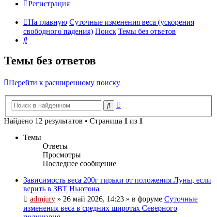
Регистрация
На главную
Суточные изменения веса (ускорения
свободного падения)
Поиск
Темы без ответов
Поиск
Темы без ответов
Перейти к расширенному поиску
Расширенный
Поиск
поиск
Найдено 12 результатов • Страница
1
из
1
Темы
Ответы
Просмотры
Последнее сообщение
Зависимость веса 200г гирьки от положения Луны, если
верить в ЗВТ Ньютона
admjury
»
26 май 2026, 14:23
» в форуме
Суточные
изменения веса в средних широтах Северного
полушария