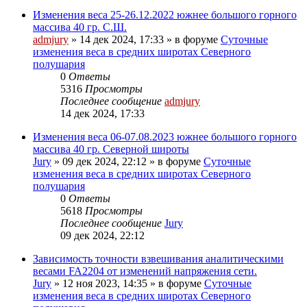
Изменения веса 25-26.12.2022 южнее большого горного
массива 40 гр. С.Ш.
admjury
»
14 дек 2024, 17:33
» в форуме
Суточные
изменения веса в средних широтах Северного
полушария
0
Ответы
5316
Просмотры
Последнее сообщение
admjury
14 дек 2024, 17:33
Изменения веса 06-07.08.2023 южнее большого горного
массива 40 гр. Северной широты
Jury
»
09 дек 2024, 22:12
» в форуме
Суточные
изменения веса в средних широтах Северного
полушария
0
Ответы
5618
Просмотры
Последнее сообщение
Jury
09 дек 2024, 22:12
Зависимость точности взвешивания аналитическими
весами FA2204 от изменений напряжения сети.
Jury
»
12 ноя 2023, 14:35
» в форуме
Суточные
изменения веса в средних широтах Северного