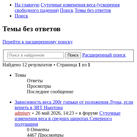
На главную
Суточные изменения веса (ускорения
свободного падения)
Поиск
Темы без ответов
Поиск
Темы без ответов
Перейти к расширенному поиску
Расширенный поиск
Поиск
Найдено 12 результатов • Страница
1
из
1
Темы
Ответы
Просмотры
Последнее сообщение
Зависимость веса 200г гирьки от положения Луны, если
верить в ЗВТ Ньютона
admjury
»
26 май 2026, 14:23
» в форуме
Суточные
изменения веса в средних широтах Северного
полушария
0
Ответы
4467
Просмотры