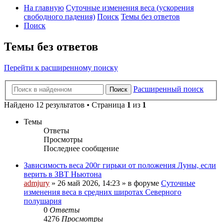
На главную
Суточные изменения веса (ускорения
свободного падения)
Поиск
Темы без ответов
Поиск
Темы без ответов
Перейти к расширенному поиску
Расширенный поиск
Поиск
Найдено 12 результатов • Страница
1
из
1
Темы
Ответы
Просмотры
Последнее сообщение
Зависимость веса 200г гирьки от положения Луны, если
верить в ЗВТ Ньютона
admjury
»
26 май 2026, 14:23
» в форуме
Суточные
изменения веса в средних широтах Северного
полушария
0
Ответы
4276
Просмотры