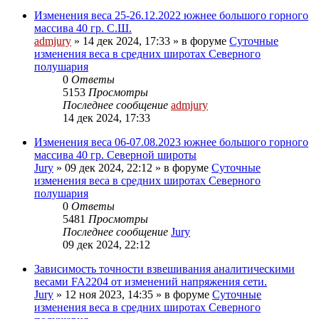
Изменения веса 25-26.12.2022 южнее большого горного
массива 40 гр. С.Ш.
admjury
»
14 дек 2024, 17:33
» в форуме
Суточные
изменения веса в средних широтах Северного
полушария
0
Ответы
5153
Просмотры
Последнее сообщение
admjury
14 дек 2024, 17:33
Изменения веса 06-07.08.2023 южнее большого горного
массива 40 гр. Северной широты
Jury
»
09 дек 2024, 22:12
» в форуме
Суточные
изменения веса в средних широтах Северного
полушария
0
Ответы
5481
Просмотры
Последнее сообщение
Jury
09 дек 2024, 22:12
Зависимость точности взвешивания аналитическими
весами FA2204 от изменений напряжения сети.
Jury
»
12 ноя 2023, 14:35
» в форуме
Суточные
изменения веса в средних широтах Северного