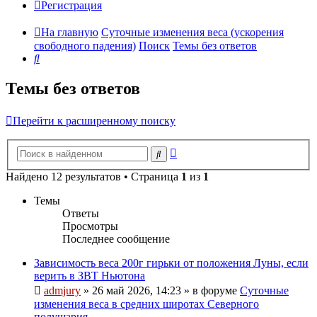
Регистрация
На главную
Суточные изменения веса (ускорения
свободного падения)
Поиск
Темы без ответов
Поиск
Темы без ответов
Перейти к расширенному поиску
Расширенный
Поиск
поиск
Найдено 12 результатов • Страница
1
из
1
Темы
Ответы
Просмотры
Последнее сообщение
Зависимость веса 200г гирьки от положения Луны, если
верить в ЗВТ Ньютона
admjury
»
26 май 2026, 14:23
» в форуме
Суточные
изменения веса в средних широтах Северного
полушария