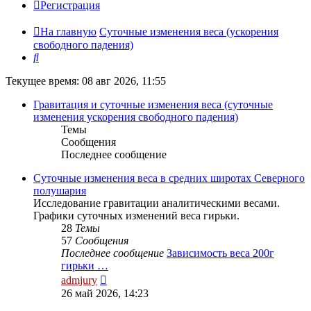
Регистрация
На главную
Суточные изменения веса (ускорения
свободного падения)
Поиск
Текущее время: 08 авг 2026, 11:55
Гравитация и суточные изменения веса (суточные
изменения ускорения свободного падения)
Темы
Сообщения
Последнее сообщение
Суточные изменения веса в средних широтах Северного
полушария
Исследование гравитации аналитическими весами.
Графики суточных изменений веса гирьки.
28
Темы
57
Сообщения
Последнее сообщение
Зависимость веса 200г
гирьки …
Перейти
admjury
к
26 май 2026, 14:23
последнему