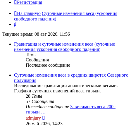
Регистрация
На главную
Суточные изменения веса (ускорения
свободного падения)
Поиск
Текущее время: 08 авг 2026, 11:56
Гравитация и суточные изменения веса (суточные
изменения ускорения свободного падения)
Темы
Сообщения
Последнее сообщение
Суточные изменения веса в средних широтах Северного
полушария
Исследование гравитации аналитическими весами.
Графики суточных изменений веса гирьки.
28
Темы
57
Сообщения
Последнее сообщение
Зависимость веса 200г
гирьки …
Перейти
admjury
к
26 май 2026, 14:23
последнему