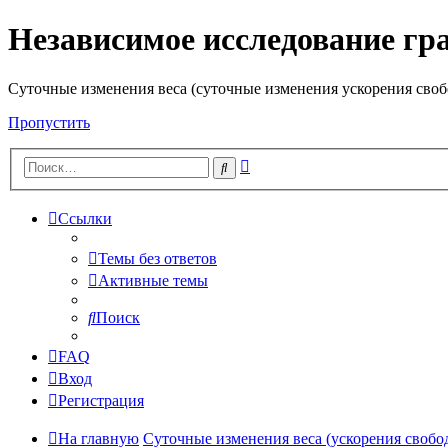
Независимое исследование гр
Cуточные изменения веса (суточные изменения ускорения своб
Пропустить
Расширенный
Поиск
поиск
Ссылки
Темы без ответов
Активные темы
Поиск
FAQ
Вход
Регистрация
На главную
Суточные изменения веса (ускорения свобо