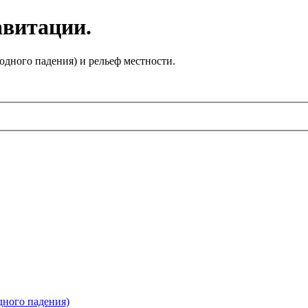
авитации.
одного падения) и рельеф местности.
дного падения)