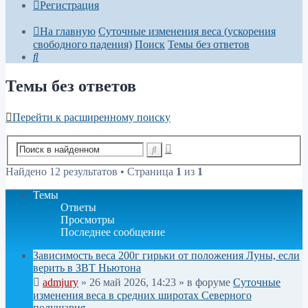
Регистрация
На главную
Суточные изменения веса (ускорения
свободного падения)
Поиск
Темы без ответов
Поиск
Темы без ответов
Перейти к расширенному поиску
Расширенный
Поиск
поиск
Найдено 12 результатов • Страница
1
из
1
Темы
Ответы
Просмотры
Последнее сообщение
Зависимость веса 200г гирьки от положения Луны, если
верить в ЗВТ Ньютона
admjury
»
26 май 2026, 14:23
» в форуме
Суточные
изменения веса в средних широтах Северного
полушария