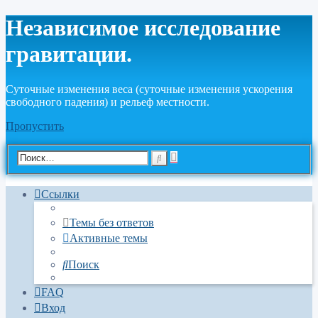
Независимое исследование
гравитации.
Cуточные изменения веса (суточные изменения ускорения
свободного падения) и рельеф местности.
Пропустить
Расширенный
Поиск
поиск
Ссылки
Темы без ответов
Активные темы
Поиск
FAQ
Вход