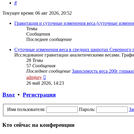
Поиск
Текущее время: 06 авг 2026, 20:52
Гравитация и суточные изменения веса (суточные измене
Темы
Сообщения
Последнее сообщение
Суточные изменения веса в средних широтах Северного
Исследование гравитации аналитическими весами. Графи
28
Темы
57
Сообщения
Последнее сообщение
Зависимость веса 200г гирьк
Перейти
admjury
к
26 май 2026, 14:23
последнему
сообщению
Вход
•
Регистрация
Имя пользователя:
Пароль:
За
Кто сейчас на конференции