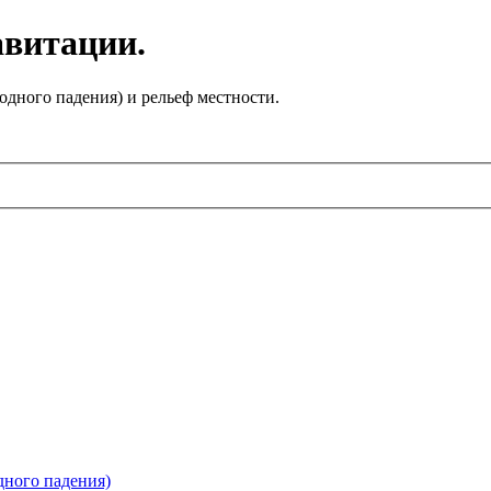
авитации.
одного падения) и рельеф местности.
дного падения)