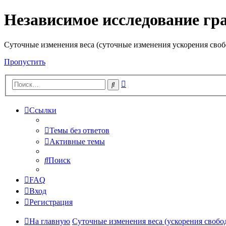
Независимое исследование гр
Cуточные изменения веса (суточные изменения ускорения своб
Пропустить
Расширенный
Поиск
поиск
Ссылки
Темы без ответов
Активные темы
Поиск
FAQ
Вход
Регистрация
На главную
Суточные изменения веса (ускорения свобо