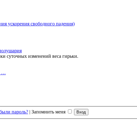
ния ускорения свободного падения)
 полушария
ки суточных изменений веса гирьки.
и …
были пароль?
|
Запомнить меня